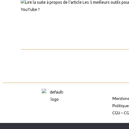
Mention
Politique
CGU – C
© 2026 Tous Droits réservés YouHappyMovie – Sandrine Oliveira E